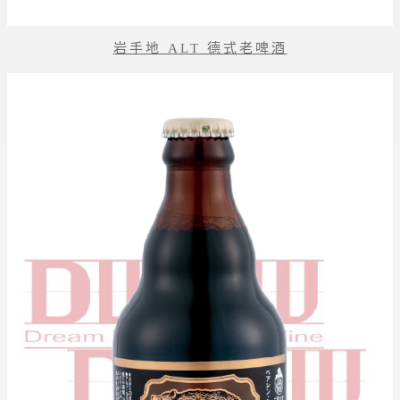
岩手地 ALT 德式老啤酒