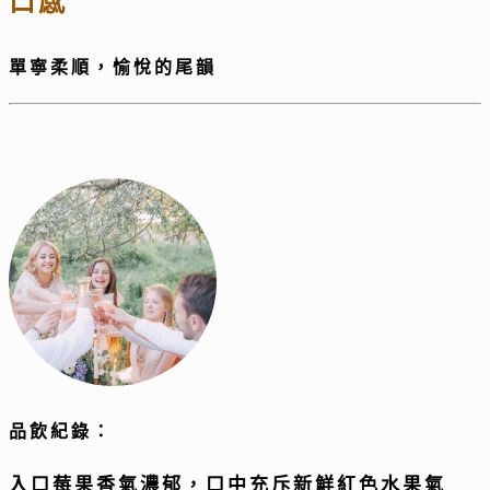
口感
單寧柔順，愉悅的尾韻
品飲紀錄：
入口莓果香氣濃郁，口中充斥新鮮紅色水果氣