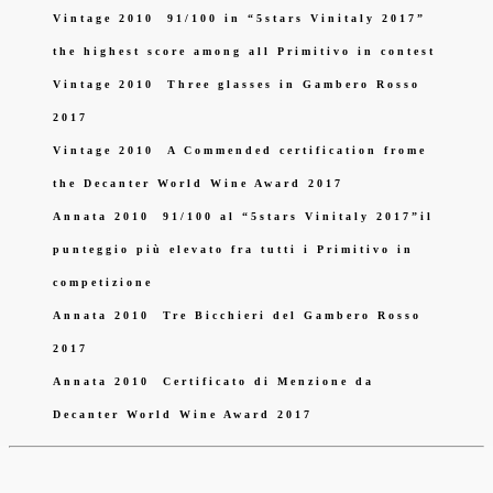
Vintage 2010
91/100 in “5stars Vinitaly 2017”
the highest score among all Primitivo in contest
Vintage 2010
Three glasses in Gambero Rosso
2017
Vintage 2010
A Commended certification frome
the Decanter World Wine Award 2017
Annata 2010
91/100 al “5stars Vinitaly 2017”il
punteggio più elevato fra tutti i Primitivo in
competizione
Annata 2010
Tre Bicchieri del Gambero Rosso
2017
Annata 2010
Certificato di Menzione da
Decanter World Wine Award 2017